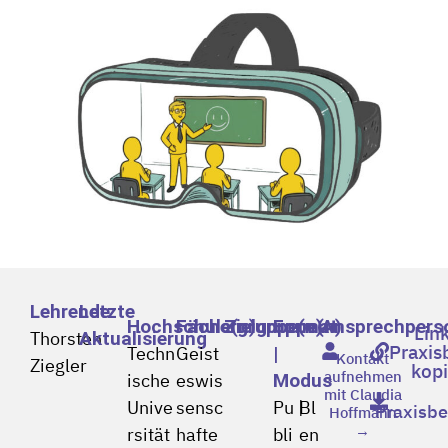
Lehrende
Letzte
Hochschule(n)
Fächergruppe(n)
Zielgruppe(n)
Format
Ansprechpers
Lin
Thorsten
Aktualisierung
Praxis
Techn
Geist
|
Kontakt
Ziegler
kop
aufnehmen
ische
eswis
Modus
mit Claudia
Unive
sensc
Pu
|
Bl
Praxisbe
Hoffmann
→
rsität
hafte
bli
en