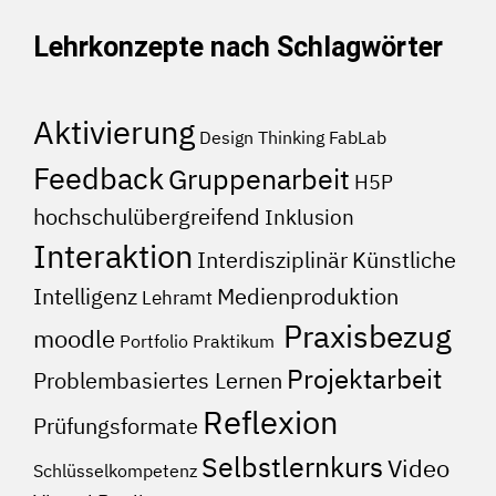
Lehrkonzepte nach Schlagwörter
Aktivierung
Design Thinking
FabLab
Feedback
Gruppenarbeit
H5P
hochschulübergreifend
Inklusion
Interaktion
Interdisziplinär
Künstliche
Medienproduktion
Intelligenz
Lehramt
Praxisbezug
moodle
Portfolio
Praktikum
Projektarbeit
Problembasiertes Lernen
Reflexion
Prüfungsformate
Selbstlernkurs
Video
Schlüsselkompetenz