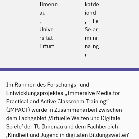
Ilmen
n
kat
de
au
ion
d
,
,
Le
Unive
Se
ar
rsität
mi
ni
Erfurt
na
ng
r
Im Rahmen des Forschungs- und
Entwicklungsprojektes „Immersive Media for
Practical and Active Classroom Training“
(IMPACT) wurde in Zusammenarbeit zwischen
dem Fachgebiet ‚Virtuelle Welten und Digitale
Spiele‘ der TU Ilmenau und dem Fachbereich
‚Kindheit und Jugend in digitalen Bildungswelten‘