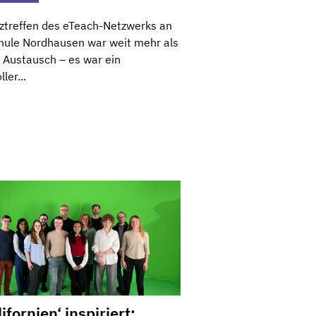
ztreffen des eTeach-Netzwerks an
hule Nordhausen war weit mehr als
r Austausch – es war ein
ler...
ifornien‘ inspiriert: