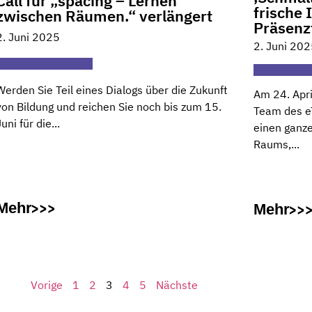
Call für „spacing – Lernen
frische
zwischen Räumen.“ verlängert
Präsenz
2. Juni 2025
2. Juni 20
Werden Sie Teil eines Dialogs über die Zukunft
Am 24. Apri
von Bildung und reichen Sie noch bis zum 15.
Team des e
Juni für die...
einen ganze
Raums,...
Mehr
Mehr
Vorige
1
2
3
4
5
Nächste