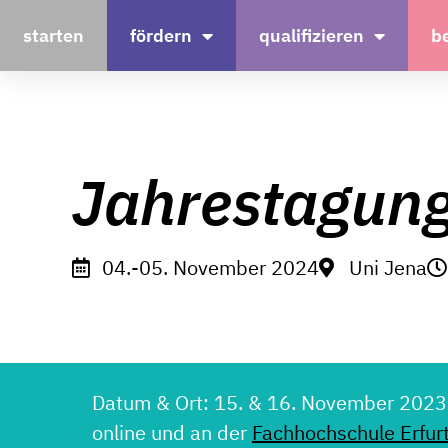
starten
fördern
qualifizieren
b
Jahrestagung
04.-05. November 2024
Uni Jena
Details und Kontakt
Datum & Ort: 15. & 16. November 2023. 
online und an der
Fachhochschule Erfur