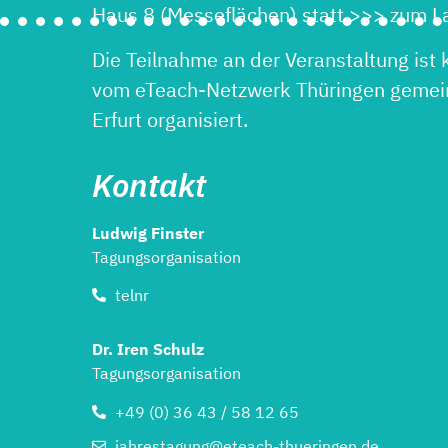
Haus 8 (Messeflächen) statt >>> zum 
Die Teilnahme an der Veranstaltung ist 
vom eTeach-Netzwerk Thüringen gemei
Erfurt organisiert.
Kontakt
Ludwig Finster
Tagungsorganisation
telnr
Dr. Iren Schulz
Tagungsorganisation
+49 (0) 36 43 / 58 12 65
jahrestagung@eteach-thueringen.de