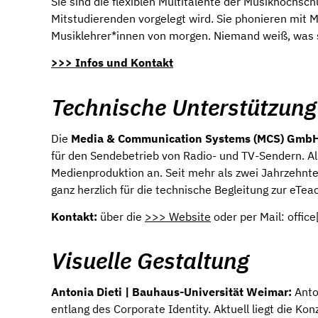
Sie sind die flexiblen Multitalente der Musikhochs
Mitstudierenden vorgelegt wird. Sie phonieren mit 
Musiklehrer*innen von morgen. Niemand weiß, was si
>>> Infos und Kontakt
Technische Unterstützung
Die
Media & Communication Systems (MCS) GmbH
für den Sendebetrieb von Radio- und TV-Sendern. Als
Medienproduktion an. Seit mehr als zwei Jahrzehnt
ganz herzlich für die technische Begleitung zur eT
Kontakt:
über die
>>> Website
oder per Mail:
offic
Visuelle Gestaltung
Antonia Dieti | Bauhaus-Universität Weimar:
Anton
entlang des Corporate Identity. Aktuell liegt die Ko