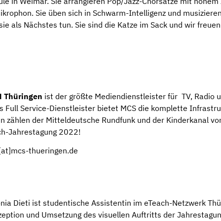
chule in Weimar. Sie arrangieren Pop/Jazz-Chorsätze mit hohem
Mikrophon. Sie üben sich in Schwarm-Intelligenz und musiziere
e als Nächstes tun. Sie sind die Katze im Sack und wir freuen
 Thüringen
ist der größte Mediendienstleister für TV, Radio u
 Full Service-Dienstleister bietet MCS die komplette Infrast
en zählen der Mitteldeutsche Rundfunk und der Kinderkanal 
each-Jahrestagung 2022!
e[at]mcs-thueringen.de
ia Dieti ist studentische Assistentin im eTeach-Netzwerk Thür
nzeption und Umsetzung des visuellen Auftritts der Jahrestagun