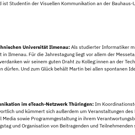
n und ist Studentin der Visuellen Kommunikation an der Bauhaus
chnischen Universität Ilmenau:
Als studierter Informatiker mi
t in Ilmenau. Für die Jahrestagung liegt vor allem der Messet
erdanken wir seinem guten Draht zu Kolleg:innen an der Techn
en dürfen. Und zum Glück behält Martin bei allen spontanen 
unikation im eTeach-Netzwerk Thüringen:
Im Koordinationste
ortlich und kümmert sich außerdem um Veranstaltungen des N
 Media sowie Programmgestaltung in ihrem Verantwortungsber
gstag und Organisation von Beitragenden und Teilnehmenden so